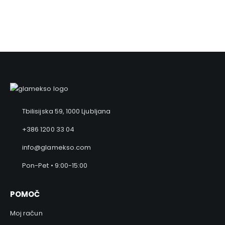
Preprost postopek nakupa zagotavlja hitro obdelavo
naročila ter varno plačilo.
Tbilisijska 59, 1000 Ljubljana
+386 1200 33 04
info@glamekso.com
Pon-Pet • 9:00-15:00
POMOČ
Moj račun