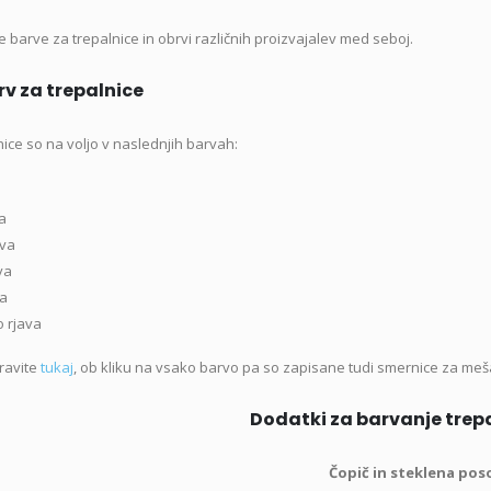
e barve za trepalnice in obrvi različnih proizvajalev med seboj.
v za trepalnice
ice so na voljo v naslednjih barvah:
a
iva
va
va
 rjava
ravite
tukaj
, ob kliku na vsako barvo pa so zapisane tudi smernice za me
Dodatki za barvanje trepa
Čopič in steklena pos