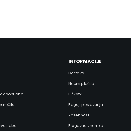
Visokokvalitetni izdelki
Ponujamo široko paleto visokokvalitetnih ter 100%
crueltyfree veganskih izdelkov.
INFORMACIJE
Dostava
Načini plačila
tev ponudbe
Piškotki
naročila
Pogoji poslovanja
Zasebnost
zvestobe
Blagovne znamke