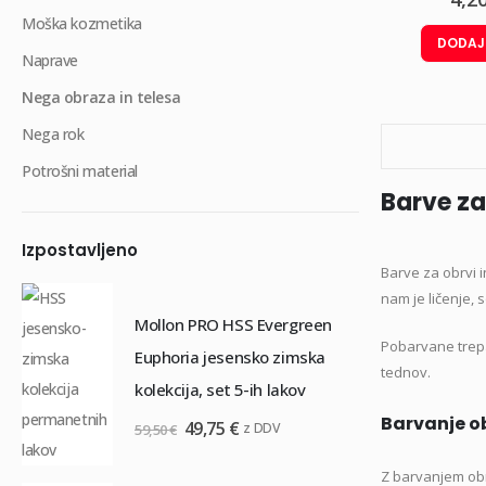
Moška kozmetika
DODAJ
Naprave
Nega obraza in telesa
Nega rok
Potrošni material
Barve za
Izpostavljeno
Barve za obrvi i
M
nam je ličenje, 
Mollon PRO HSS Evergreen
3
Pobarvane trepa
Euphoria jesensko zimska
63
tednov.
kolekcija, set 5-ih lakov
S
Barvanje ob
Izvirna
Trenutna
49,75
€
z DDV
59,50
€
n
cena
cena
Z barvanjem obrv
je
je:
S