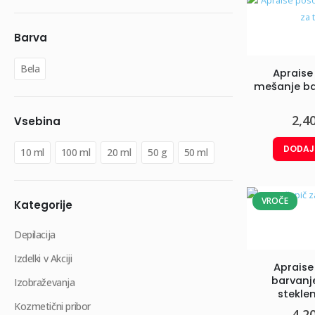
Barva
Bela
Apraise
mešanje ba
2,4
Vsebina
DODAJ
10 ml
100 ml
20 ml
50 g
50 ml
VROČE
Kategorije
Depilacija
Izdelki v Akciji
Apraise
barvanje
Izobraževanja
stekle
Kozmetični pribor
4,2