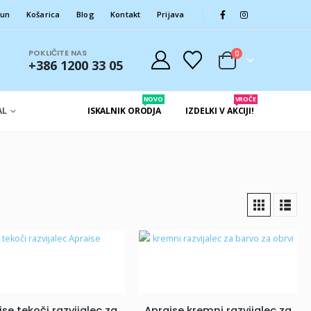
čun
Košarica
Blog
Kontakt
Prijava
POKLIČITE NAS
0
+386 1200 33 05
NOVO
VROČE
AL
ISKALNIK ORODJA
IZDELKI V AKCIJI!
se tekoči razvijalec za
Apraise kremni razvijalec za