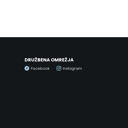
Enostaven in 100% varen nakup
Preprost postopek nakupa zagotavlja hitro obdelavo
naročila ter varno plačilo.
DRUŽBENA OMREŽJA
Facebook
Instagram