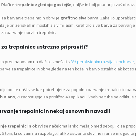
 Dlačice
trepalnic zgledajo gostejše
, daljše in bolj poudarijo vaš obraz.
Izvirna
Trenutna
136,50
€
z DDV
68,90
€
cena
cena
a
za barvanje trepalnic in obrvi je
grafitno siva
barva. Zakaj jo uporabljati?
je
je:
ta je pri ženskah in moških s sivimi lasmi. Grafitno siva barva za barvanje 
et za popolno nego obraza in
bila:
136,50 €.
za barvanje obrvi in trepalnic.
elesa
168,90 €.
Izvirna
Trenutna
97,68
€
z DDV
za trepalnice ustrezno pripraviti?
02,10
€
cena
cena
je
je:
bno pred nanosom na dlačice zmešati s
3% peroksidnim razvijalcem barve
,
bila:
97,68 €.
arve za trepalnice in obrvi glede na ten kože in barvo ostalih dlak kot so np
et Mollon PRO 1L tekočin
102,10 €.
Izvirna
Trenutna
67,23
€
z DDV
,70
€
 voljo boste našli vse kar potrebujete za popolno barvanje trepalnic in bar
cena
cena
ih
nians
, ki zadostujejo za približno 40 aplikacij. Vsebina tube se odlikuje tu
je
je:
bila:
67,23 €.
rvanje trepalnic in nekaj osnovnih navodil
74,70 €.
nje trepalnic in obrvi
se načeloma lahko mešajo med seboj. To se pripo
S toni, ki so vam na razpolago, lahko ustvarite številne nianse in ugodite