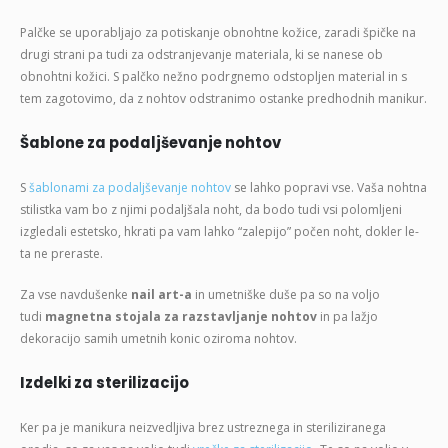
Palčke se uporabljajo za potiskanje obnohtne kožice, zaradi špičke na
drugi strani pa tudi za odstranjevanje materiala, ki se nanese ob
obnohtni kožici. S palčko nežno podrgnemo odstopljen material in s
tem zagotovimo, da z nohtov odstranimo ostanke predhodnih manikur.
Šablone za podaljševanje nohtov
S
šablonami za podaljševanje nohtov
se lahko popravi vse. Vaša nohtna
stilistka vam bo z njimi podaljšala noht, da bodo tudi vsi polomljeni
izgledali estetsko, hkrati pa vam lahko “zalepijo” počen noht, dokler le-
ta ne preraste.
Za vse navdušenke
nail art-a
in umetniške duše pa so na voljo
tudi
magnetna stojala za razstavljanje nohtov
in pa lažjo
dekoracijo samih umetnih konic oziroma nohtov.
Izdelki za sterilizacijo
Ker pa je manikura neizvedljiva brez ustreznega in steriliziranega