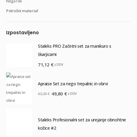
Nega rok
Potrošni material
Izpostavljeno
Staleks PRO Začetni set za manikuro s
škarjicami
71,12
€
z DDV
Apraise Set za nego trepalnic in obrvi
Izvirna
Trenutna
49,80
€
z DDV
63,20
€
cena
cena
je
je:
bila:
49,80 €.
Staleks Profesionalni set za urejanje obnohtne
63,20 €.
kožice #2