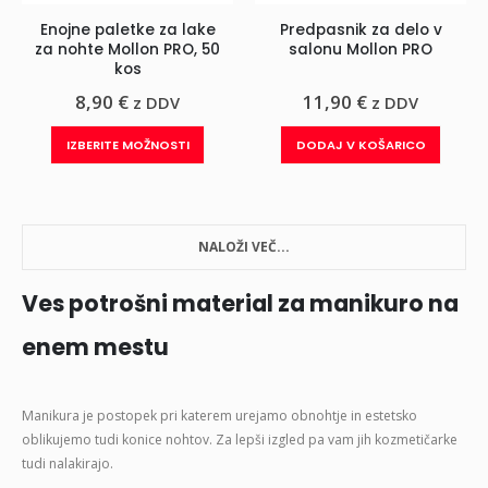
Enojne paletke za lake
Predpasnik za delo v
za nohte Mollon PRO, 50
salonu Mollon PRO
kos
8,90
€
11,90
€
z DDV
z DDV
Ta
IZBERITE MOŽNOSTI
DODAJ V KOŠARICO
izdelek
ima
več
različic.
NALOŽI VEČ...
Možnosti
lahko
Ves potrošni material za manikuro na
izberete
na
enem mestu
strani
izdelka
Manikura je postopek pri katerem urejamo obnohtje in estetsko
oblikujemo tudi konice nohtov. Za lepši izgled pa vam jih kozmetičarke
tudi nalakirajo.