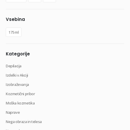
Vsebina
175 ml
Kategorije
Depilacija
Izdelki v Akciji
Izobraževanja
Kozmetični pribor
Moška kozmetika
Naprave
Nega obraza in telesa