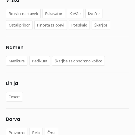
Vrsta
Brusilni nastavek
Eskavator
Klešče
Kvečer
Ostali pribor
Pinceta za obrvi
Potiskalo
Škarjice
Namen
Manikura
Pedikura
Škarjice za obnohtno kožico
Linija
Expert
Barva
Prozorna
Bela
Črna