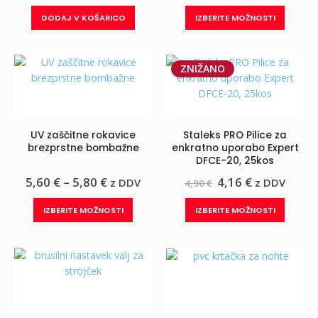
razpon:
od
Ta
DODAJ V KOŠARICO
IZBERITE MOŽNOSTI
15,47 €
izdelek
do
ima
21,40 €
več
ZNIŽANO
različic.
Možnos
lahko
izberet
UV zaščitne rokavice
Staleks PRO Pilice za
na
brezprstne bombažne
enkratno uporabo Expert
strani
DFCE-20, 25kos
izdelka
Cenovni
Izvirna
Trenutna
5,60
€
–
5,80
€
4,16
€
z DDV
z DDV
4,90
€
razpon:
cena
cena
od
je
je:
Ta
Ta
IZBERITE MOŽNOSTI
IZBERITE MOŽNOSTI
5,60 €
bila:
4,16 €.
izdelek
izdelek
do
4,90 €.
ima
ima
5,80 €
več
več
različic.
različic.
Možnosti
Možnos
lahko
lahko
izberete
izberet