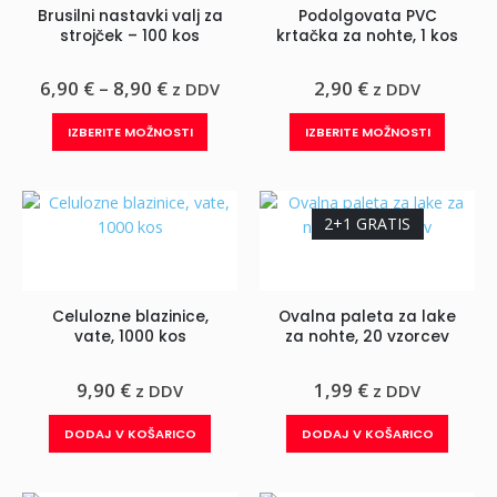
Brusilni nastavki valj za
Podolgovata PVC
na
na
strojček – 100 kos
krtačka za nohte, 1 kos
strani
strani
izdelka
izdelka
Cenovni
6,90
€
–
8,90
€
2,90
€
z DDV
z DDV
razpon:
od
Ta
Ta
IZBERITE MOŽNOSTI
IZBERITE MOŽNOSTI
6,90 €
izdelek
izdelek
do
ima
ima
8,90 €
več
več
različic.
različic.
2+1 GRATIS
Možnosti
Možnos
lahko
lahko
izberete
izberet
Celulozne blazinice,
Ovalna paleta za lake
na
na
vate, 1000 kos
za nohte, 20 vzorcev
strani
strani
izdelka
izdelka
9,90
€
1,99
€
z DDV
z DDV
DODAJ V KOŠARICO
DODAJ V KOŠARICO