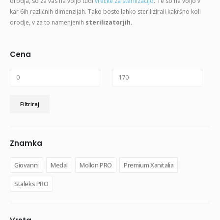
orodja, so za vas na voljo tudi
vrečke za sterilizacijo
.
Te so na voljo v
kar 6ih različnih dimenzijah. Tako boste lahko sterilizirali kakršno koli
orodje, v za to namenjenih
sterilizatorjih.
Cena
Min
Max
Filtriraj
cena
cena
Znamka
Giovanni
Medal
Mollon PRO
Premium Xanitalia
Staleks PRO