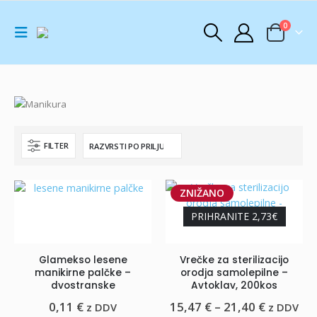
0
FILTER
ZNIŽANO
PRIHRANITE 2,73€
Glamekso lesene
Vrečke za sterilizacijo
manikirne palčke –
orodja samolepilne –
dvostranske
Avtoklav, 200kos
Cenovni
0,11
€
15,47
€
–
21,40
€
z DDV
z DDV