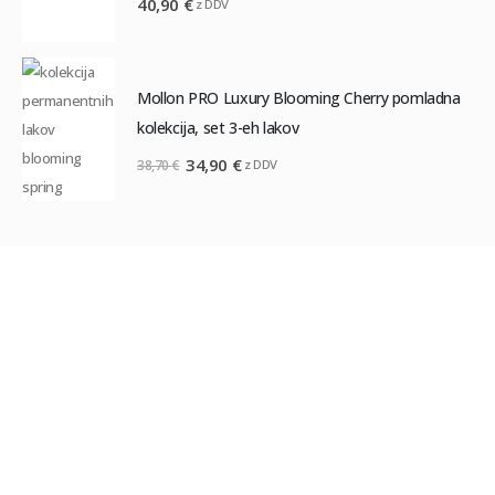
40,90
€
z DDV
Mollon PRO Luxury Blooming Cherry pomladna
kolekcija, set 3-eh lakov
Izvirna
Trenutna
34,90
€
z DDV
38,70
€
cena
cena
je
je:
bila:
34,90 €.
38,70 €.
PODPORA
Zanesite se na nas
Ker nam ni vseeno ponujamo izvrstno podporo preko