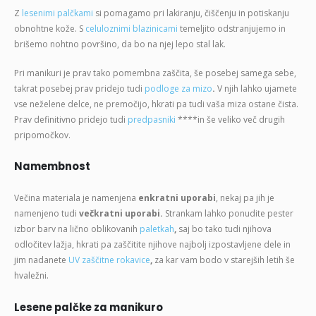
Z
lesenimi palčkami
si pomagamo pri lakiranju, čiščenju in potiskanju
obnohtne kože. S
celuloznimi blazinicami
temeljito odstranjujemo in
brišemo nohtno površino, da bo na njej lepo stal lak.
Pri manikuri je prav tako pomembna zaščita, še posebej samega sebe,
takrat posebej prav pridejo tudi
podloge za mizo
.
V njih lahko ujamete
vse neželene delce, ne premočijo, hkrati pa tudi vaša miza ostane čista.
Prav definitivno pridejo tudi
predpasniki
****in še veliko več drugih
pripomočkov.
Namembnost
Večina materiala je namenjena
enkratni uporabi
, nekaj pa jih je
namenjeno tudi
večkratni uporabi.
Strankam lahko ponudite pester
izbor barv na lično oblikovanih
paletkah
,
saj bo tako tudi njihova
odločitev lažja, hkrati pa zaščitite njihove najbolj izpostavljene dele in
jim nadanete
UV zaščitne rokavice
,
za kar vam bodo v starejših letih še
hvaležni.
Lesene palčke za manikuro