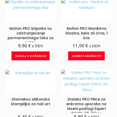
Mollon PRO ščipalke za
Mollon PRO Manikirna
odstranjevanje
blazina, bela ali črna, 1
permanentnega laka za
kos
nohte
9,90
€
11,00
€
z DDV
z DDV
Ta
DODAJ V KOŠARICO
IZBERITE MOŽNOSTI
izdelek
ima
več
različic.
Možnos
lahko
izberet
Glamekso silikonska
Staleks PRO Pilice za
na
štampiljka za nail art
enkratno uporabo na
strani
leseni podlagi Expert
izdelka
DWCE-20, 25kos
5,45
€
5,90
€
z DDV
z DDV