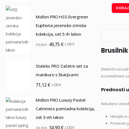
cena
cena
S
je
je:
DODAJ
z
bila:
54,50 €.
Mollon PRO HSS Evergreen
59,50 €.
61
Euphoria jesensko zimska
kolekcija, set 5-ih lakov
M
Izvirna
Trenutna
49,75
€
z DDV
59,50
€
S
Brusilni
cena
cena
s
je
je:
bila:
49,75 €.
Staleks PRO Začetni set za
42
Električni brusi
59,50 €.
manikuro s škarjicami
kozmetičnem salo
71,12
€
z DDV
Prednosti u
P
Ir
Mollon PRO Luxury Pastel
Nekatere izmed p
Calmness pomladna kolekcija,
69
Hitrejše i
set 3-eh lakov
Primeren j
Izvirna
Trenutna
34,90
€
z DDV
38,70
€