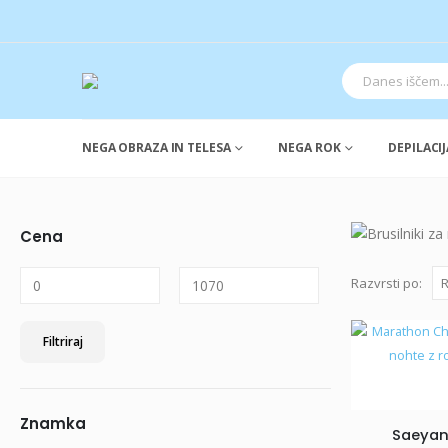
NEGA OBRAZA IN TELESA
NEGA ROK
DEPILACIJ
Cena
Razvrsti po:
Min
Max
Filtriraj
cena
cena
Znamka
Saeyan