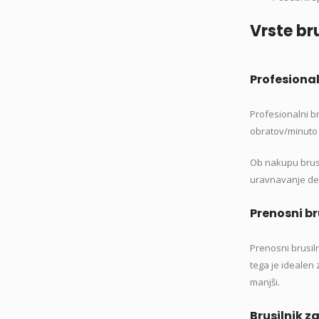
Vrste br
Profesional
Profesionalni br
obratov/minuto (
Ob nakupu brusi
uravnavanje del
Prenosni br
Prenosni brusiln
tega je idealen 
manjši.
Brusilnik z