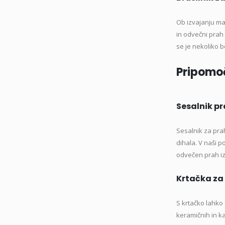
Ob izvajanju ma
in odvečni prah 
se je nekoliko b
Pripomoč
Sesalnik p
Sesalnik za pra
dihala. V naši 
odvečen prah iz
Krtačka za 
S krtačko lahko
keramičnih in ka