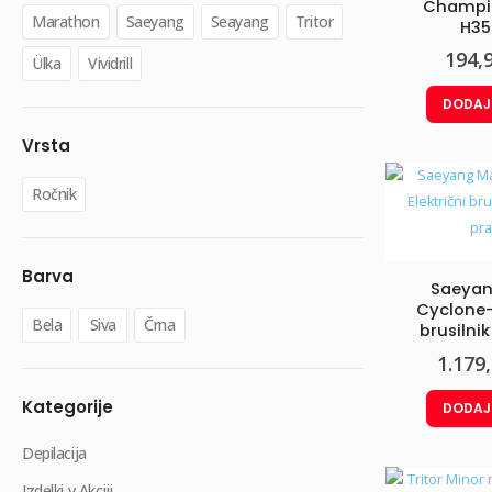
Champio
Marathon
Saeyang
Seayang
Tritor
H35
194,
Ülka
Vividrill
DODAJ
Vrsta
Ročnik
Barva
Saeyan
Cyclone-
Bela
Siva
Črna
brusilni
pra
1.179
Kategorije
DODAJ
Depilacija
Izdelki v Akciji