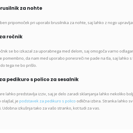
rusilnik za nohte
en pripomoček pri uporabi brusilnika za nohte, saj lahko z nogo upravljate
za ročnik
čnik se bo izkazal za uporabnega med delom, saj omogoča varno odlaganj
 je pomembno, da nam med uporabo ponesreči ne pade na tla, saj lahko s
do tega ne bo prišlo.
a pedikuro s polico za sesalnik
re lahko predstavlja izziv, saj je delo zaradi sklanjanja lahko nekoliko bo
olajšal, je
podstavek za pedikuro s polico
odlična izbira. Stranka lahko sv
. Udobna izkušnja tako za vašo stranko, kot tudi za vas.