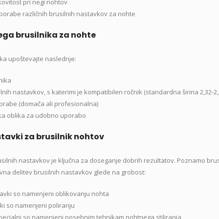
kovitost pri negi nohtov
69,99 €.
orabe različnih brusilnih nastavkov za nohte
ega brusilnika za nohte
lnika upoštevajte naslednje:
nika
ilnih nastavkov, s katerimi je kompatibilen ročnik (standardna širina 2,32-
rabe (domača ali profesionalna)
a oblika za udobno uporabo
stavki za brusilnik nohtov
usilnih nastavkov je ključna za doseganje dobrih rezultatov. Poznamo brusi
ovna delitev brusilnih nastavkov glede na grobost:
avki so namenjeni oblikovanju nohta
vki so namenjeni poliranju
ecialni so namenjeni posebnim tehnikam nohtnega stiliranja