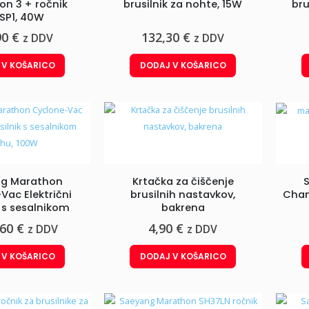
n 3 + ročnik
brusilnik za nohte, 15W
bru
SP1, 40W
90
€
132,30
€
z DDV
z DDV
 V KOŠARICO
DODAJ V KOŠARICO
g Marathon
Krtačka za čiščenje
Vac Električni
brusilnih nastavkov,
Cham
k s sesalnikom
bakrena
hu, 100W
,60
€
4,90
€
z DDV
z DDV
 V KOŠARICO
DODAJ V KOŠARICO