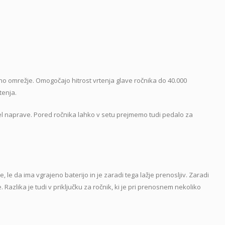
ično omrežje. Omogočajo hitrost vrtenja glave ročnika do 40.000
tenja.
el naprave. Pored ročnika lahko v setu prejmemo tudi pedalo za
le da ima vgrajeno baterijo in je zaradi tega lažje prenosljiv. Zaradi
. Razlika je tudi v priključku za ročnik, ki je pri prenosnem nekoliko