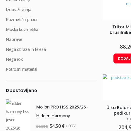
Izobraževanja
Kozmetični pribor
Tritor M
Moška kozmetika
brusilnik
Naprave
88,
Nega obraza in telesa
DODAJ
Nega rok
Potrošni material
Izpostavljeno
Mollon PRO HSS 2025/26 -
S
Ülka Balan
pedikur
Hidden Harmony
1
s
Izvirna
Trenutna
54,50
€
z DDV
59,50
€
204,