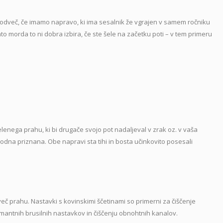
odveč, če imamo napravo, ki ima sesalnik že vgrajen v samem ročniku
to morda to ni dobra izbira, če ste šele na začetku poti – v tem primeru
enega prahu, ki bi drugače svojo pot nadaljeval v zrak oz. v vaša
odna priznana. Obe napravi sta tihi in bosta učinkovito posesali
.
eč prahu. Nastavki s kovinskimi ščetinami so primerni za čiščenje
diamantnih brusilnih nastavkov in čiščenju obnohtnih kanalov.