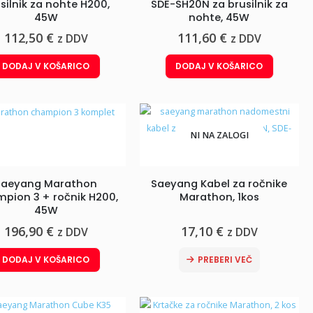
silnik za nohte H200,
SDE-SH20N za brusilnik za
45W
nohte, 45W
112,50
€
111,60
€
z DDV
z DDV
DODAJ V KOŠARICO
DODAJ V KOŠARICO
NI NA ZALOGI
Saeyang Marathon
Saeyang Kabel za ročnike
pion 3 + ročnik H200,
Marathon, 1kos
45W
196,90
€
17,10
€
z DDV
z DDV
DODAJ V KOŠARICO
PREBERI VEČ