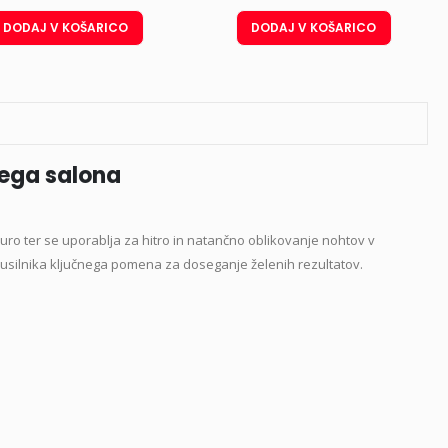
DODAJ V KOŠARICO
DODAJ V KOŠARICO
kega salona
kuro ter se uporablja za hitro in natančno oblikovanje nohtov v
brusilnika ključnega pomena za doseganje želenih rezultatov.