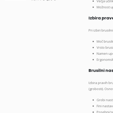
Večja učin
cena
cena
Možnost up
je
je:
bila:
34,90 €.
Izbira prav
38,70 €.
Pri izbiri brusi
Moč brusil
Vrsto brus
Namen upo
Ergonomsk
Brusilni na
Izbira pravih br
(grobosti). Osn
Grobi nast
Fini nasta
Posebni/sp