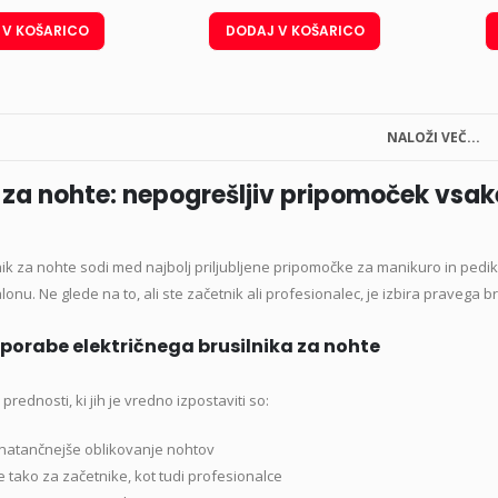
upernova Depil Set voskov
bila:
123,36 €.
 V KOŠARICO
DODAJ V KOŠARICO
a popolno depilacijo + Darilo
145,11 €.
Izvirna
Trenutna
55,44
€
z DDV
,60
€
cena
cena
NALOŽI VEČ...
je
je:
ollon PRO HSS Roses of
bila:
55,44 €.
pring pomladna kolekcija,
k za nohte: nepogrešljiv pripomoček vsa
61,60 €.
et 3-eh lakov
Izvirna
Trenutna
35,70
€
z DDV
,69
€
lnik za nohte sodi med najbolj priljubljene pripomočke za manikuro in pedi
cena
cena
nu. Ne glede na to, ali ste začetnik ali profesionalec, je izbira pravega 
je
je:
bila:
35,70 €.
porabe električnega brusilnika za nohte
opoln trojni set nadlakov:
42,69 €.
on, Velvet, Shine, 3 kos
rednosti, ki jih je vredno izpostaviti so:
Izvirna
Trenutna
55,99
€
z DDV
,99
€
cena
cena
n natančnejše oblikovanje nohtov
je
je:
e tako za začetnike, kot tudi profesionalce
bila:
55,99 €.