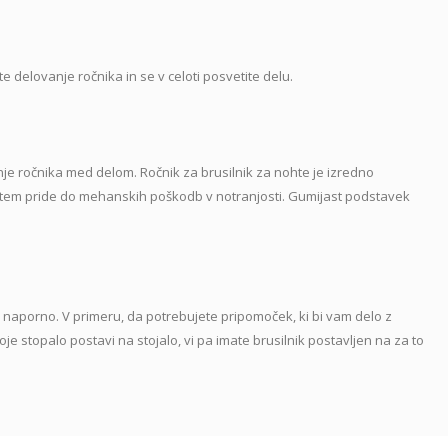
 delovanje ročnika in se v celoti posvetite delu.
e ročnika med delom. Ročnik za brusilnik za nohte je izredno
 tem pride do mehanskih poškodb v notranjosti. Gumijast podstavek
lj naporno. V primeru, da potrebujete pripomoček, ki bi vam delo z
oje stopalo postavi na stojalo, vi pa imate brusilnik postavljen na za to