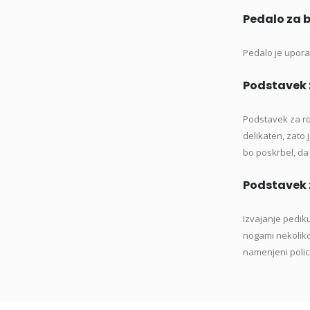
Pedalo za b
Pedalo je uporab
Podstavek 
Podstavek za ro
delikaten, zato
bo poskrbel, da 
Podstavek z
Izvajanje pediku
nogami nekoliko 
namenjeni polici