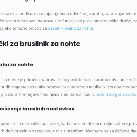
nikure oz. pedikure nastaja ogromno odvečnega prahu, zato zagotovo ni 
že sproti odsesava. Naprave s to funkcijo so praviloma nekoliko dražje, za
olj ekonomično odločiti za
sesalnik prahu za nohte
.
ki za brusilnik za nohte
rahu za nohte
h za nohte je priročna naprava, ki bo poskrbela za sprotno odvajanje nežel
ponudbi najdete sesalnike proizvajlcev Marathon in Ülka, ki sta oba mednar
 prostora. Primerjavo med njima smo naredili tudi v
našem blog prispevku
čiščenje brusilnih nastavkov
 sproti očistite brusilne nastavke, kadar se med delom na njim nabere prev
rbidnih brusilnih nastavkov, tisti s sintetičnimi ščetinami pa za čiščenje 