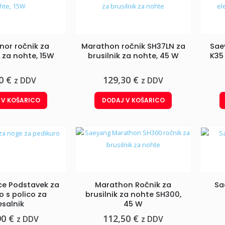
inor ročnik za
Marathon ročnik SH37LN za
Sae
e za nohte, 15W
brusilnik za nohte, 45 W
K35 
20
€
129,30
€
z DDV
z DDV
 V KOŠARICO
DODAJ V KOŠARICO
et za pedikuro, Osnovni
ce Podstavek za
Marathon Ročnik za
Sa
o s polico za
brusilnik za nohte SH300,
Izvirna
Trenutna
123,36
€
z DDV
45,11
€
esalnik
45 W
cena
cena
90
€
112,50
€
z DDV
z DDV
je
je: