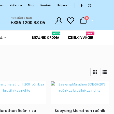
čun
Košarica
Blog
Kontakt
Prijava
POKLIČITE NAS
0
+386 1200 33 05
NOVO
VROČE
AL
ISKALNIK ORODJA
IZDELKI V AKCIJI!
arathon Ročnik za
Saeyang Marathon ročnik