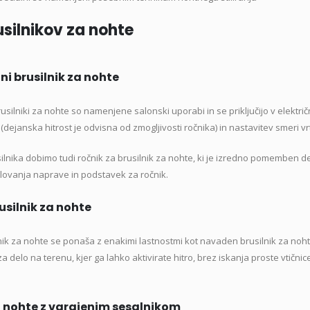
usilnikov za nohte
ni brusilnik za nohte
usilniki za nohte so namenjene salonski uporabi in se priključijo v elektr
dejanska hitrost je odvisna od zmogljivosti ročnika) in nastavitev smeri vr
lnika dobimo tudi ročnik za brusilnik za nohte, ki je izredno pomemben d
ovanja naprave in podstavek za ročnik.
usilnik za nohte
ik za nohte se ponaša z enakimi lastnostmi kot navaden brusilnik za nohte, 
za delo na terenu, kjer ga lahko aktivirate hitro, brez iskanja proste vtičnice
a nohte z vgrajenim sesalnikom