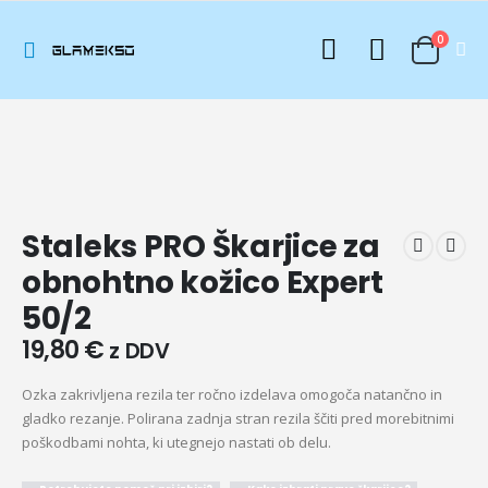
0
Staleks PRO Škarjice za
obnohtno kožico Expert
50/2
19,80
€
z DDV
Ozka zakrivljena rezila ter ročno izdelava omogoča natančno in
gladko rezanje. Polirana zadnja stran rezila ščiti pred morebitnimi
poškodbami nohta, ki utegnejo nastati ob delu.