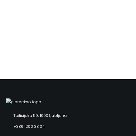
VAREN NAKUP
Enostaven in 100% varen nakup
Preprost postopek nakupa zagotavlja hitro obdelavo
naročila ter varno plačilo.
Tbilisijska 59, 1000 Ljubljana
+386 1200 33 04