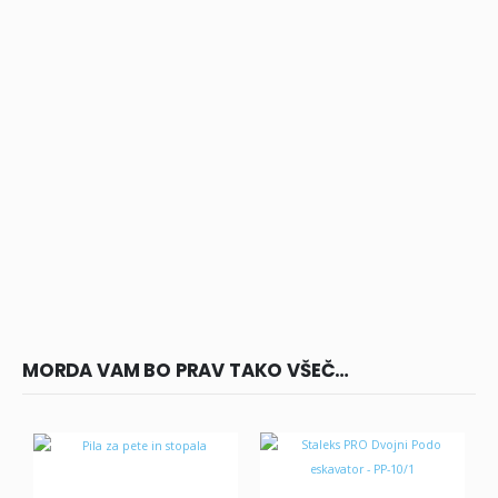
manikiri zanesljivo ter učinkovito orodje. V primerjavi s
škarjicami Expert 50/1 imajo daljšo ter bolj zakrivljeno konico.
Zakaj izbrati škarjice za obnohtno kožico
znamke Staleks?
MORDA VAM BO PRAV TAKO VŠEČ…