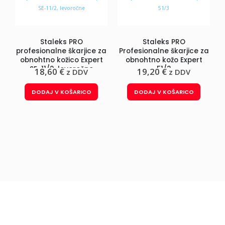
Staleks PRO
Staleks PRO
profesionalne škarjice za
Profesionalne škarjice za
obnohtno kožico Expert
obnohtno kožo Expert
SE-11/2, levoročne
51/3
18,60
€
19,20
€
z DDV
z DDV
DODAJ V KOŠARICO
DODAJ V KOŠARICO