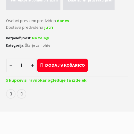
Potrebujete pomoč pri izbiri?
Kako izbrati prave škarjice?
Osebni prevzem predviden
danes
Dostava predvidena
jutri
Razpoložljivost:
Na zalogi
Kategorija:
Škarje za nohte
DODAJ V KOŠARICO
5
kupcev si ravnokar ogleduje ta izdelek.