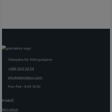
VAREN NAKUP
Enostaven in 100% varen nakup
Preprost postopek nakupa zagotavlja hitro obdelavo naročila ter varno plačilo.
Tbilisijska 59, 1000 Ljubljana
+386 1200 33 04
info@glamekso.com
Pon-Pet • 9:00-15:00
POMOČ
Moj račun