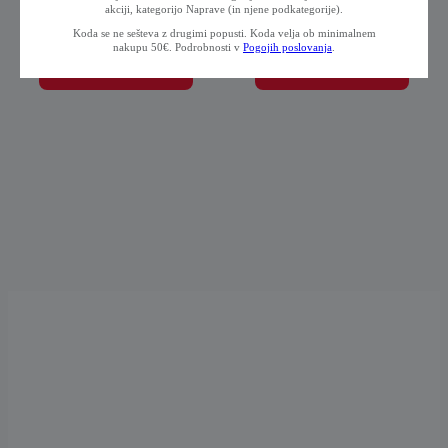
akciji, kategorijo Naprave (in njene podkategorije).
15,60
€
0,80
€
z DDV
z DDV
Koda se ne sešteva z drugimi popusti. Koda velja ob minimalnem
nakupu 50€. Podrobnosti v
Pogojih poslovanja
.
DODAJ V KOŠARICO
DODAJ V KOŠARICO
PODPORA