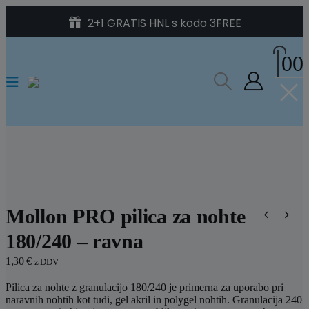
2+1 GRATIS HNL s kodo 3FREE
Ne spreglejte: 2+1 na izbrane izdelke
0
0
HSS Permanentni laki 2+1 GRATIS
Mollon PRO pilica za nohte
180/240 – ravna
1,30
€
z DDV
Pilica za nohte z granulacijo 180/240 je primerna za uporabo pri
naravnih nohtih kot tudi, gel akril in polygel nohtih. Granulacija 240