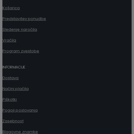
Košarica
Predstavitev ponudbe
Sledenje naročila
Vračila
Program zvestobe
INFORMACIJE
Dostava
Načini plačila
Piškotki
Pogoji poslovanja
Zasebnost
Blagovne znamke