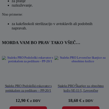
za pranje
razkuževanje.
Niso primerne:
za kakršnokoli sterilizacijo v avtoklavih ali podobnih
napravah.
MORDA VAM BO PRAV TAKO VŠEČ…
Staleks PRO Podološki eskavator s
Staleks PRO Škarjice za obnohtno
potiskalom za pedikuro – PP-20/1
kožo SE-11/1, Levoročne
12,90
€
18,60
€
z DDV
z DDV