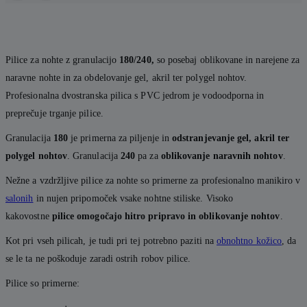
Pilice za nohte z granulacijo
180/240,
so posebaj oblikovane in narejene za
naravne nohte in za obdelovanje gel, akril ter polygel nohtov.
Profesionalna dvostranska pilica s PVC jedrom je vodoodporna in
preprečuje trganje pilice.
Granulacija
180
je primerna za piljenje in
odstranjevanje gel, akril ter
polygel nohtov
. Granulacija
240
pa za
oblikovanje naravnih nohtov
.
Nežne a vzdržljive pilice za nohte so primerne za profesionalno manikiro v
salonih
in nujen pripomoček vsake nohtne stiliske. Visoko
kakovostne
pilice omogočajo hitro pripravo in oblikovanje nohtov
.
Kot pri vseh pilicah, je tudi pri tej potrebno paziti na
obnohtno kožico
, da
se le ta ne poškoduje zaradi ostrih robov pilice.
Pilice so primerne: