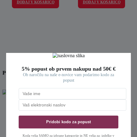
DODAJ V KOŠARICO
DODAJ V KOŠARICO
5% popust ob prvem nakupu nad 50€ €
PODOBNI IZDELKI
Ob naročilu na naše e-novice vam podarimo kodo za
popust
Staleks PRO Pila za pete in stopala
Mollon PRO Set 25 pilic za nohte
MBE 10
180/240, ravne
Koda velja SAMO za izbrane kategorije in NE velja za: izdelke v