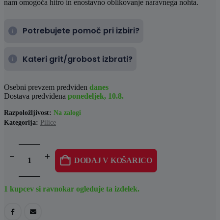
nam omogoča hitro in enostavno oblikovanje naravnega nohta.
Potrebujete pomoč pri izbiri?
Kateri grit/grobost izbrati?
Osebni prevzem predviden
danes
Dostava predvidena
ponedeljek, 10.8.
Razpoložljivost:
Na zalogi
Kategorija:
Pilice
DODAJ V KOŠARICO
1
kupcev si ravnokar ogleduje ta izdelek.