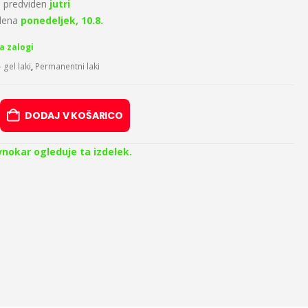
 predviden
jutri
idena
ponedeljek, 10.8.
a zalogi
 gel laki
,
Permanentni laki
DODAJ V KOŠARICO
vnokar ogleduje ta izdelek.