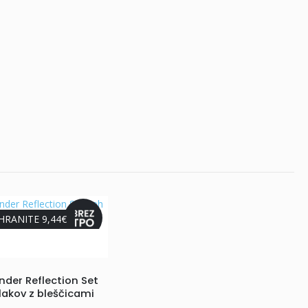
HRANITE 9,44€
nder Reflection Set
lakov z bleščicami