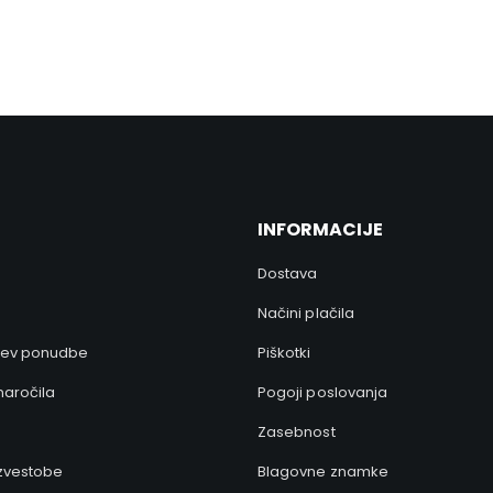
Ponujamo široko paleto visokokvalitetnih ter 100%
crueltyfree veganskih izdelkov.
INFORMACIJE
Dostava
Načini plačila
tev ponudbe
Piškotki
naročila
Pogoji poslovanja
Zasebnost
zvestobe
Blagovne znamke