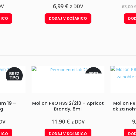
6,99
€
DV
z DDV
63,00
RICO
DODAJ V KOŠARICO
DOD
m 19 –
Mollon PRO HSS 2/210 – Apricot
Mollon PR
ng
Brandy, 8ml
lak za noh
11,90
€
9
DDV
z DDV
RICO
DODAJ V KOŠARICO
DOD