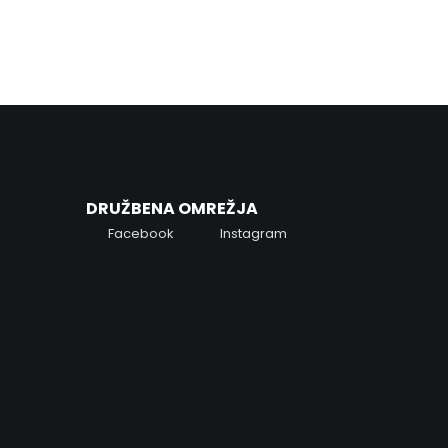
Preprost postopek nakupa zagotavlja hitro obdelavo
naročila ter varno plačilo.
DRUŽBENA OMREŽJA
Facebook
Instagram