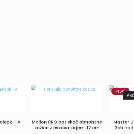
-15%
PRI
alepk – A
Mollon PRO potiskač obnohtne
Master U
kožice z eskavatorjem, 12 cm
3eh nad