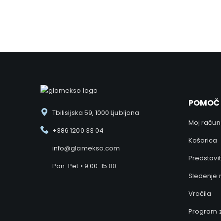
Ker nam ni vseeno ponujamo izvrstno podporo preko
telefona ali elektronske pošte.
POMOČ
Tbilisijska 59, 1000 Ljubljana
Moj račun
+386 1200 33 04
Košarica
info@glamekso.com
Predstavi
Pon-Pet • 9:00-15:00
Sledenje 
Vračila
Program 