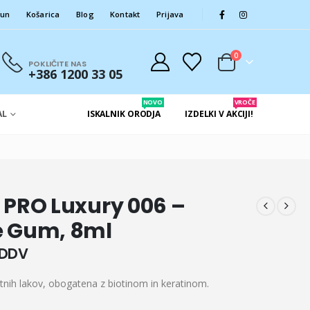
čun
Košarica
Blog
Kontakt
Prijava
0
POKLIČITE NAS
+386 1200 33 05
NOVO
VROČE
AL
ISKALNIK ORODJA
IZDELKI V AKCIJI!
 PRO Luxury 006 –
e Gum, 8ml
 DDV
tnih lakov, obogatena z biotinom in keratinom.