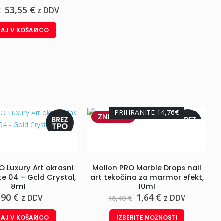
Izvirna
Trenutna
53,55
€
z DDV
€
cena
cena
je
je:
AJ V KOŠARICO
bila:
53,55 €.
63,00 €.
PRIHRANITE 14,76€
ZNIŽANO
O Luxury Art okrasni
Mollon PRO Marble Drops nail
te 04 – Gold Crystal,
art tekočina za marmor efekt,
8ml
10ml
Izvirna
Trenutna
,90
€
1,64
€
z DDV
z DDV
16,40
€
cena
cena
Ta izdelek ima več različic. Možnosti lahko izberete na strani izdelka
je
je:
AJ V KOŠARICO
IZBERITE MOŽNOSTI