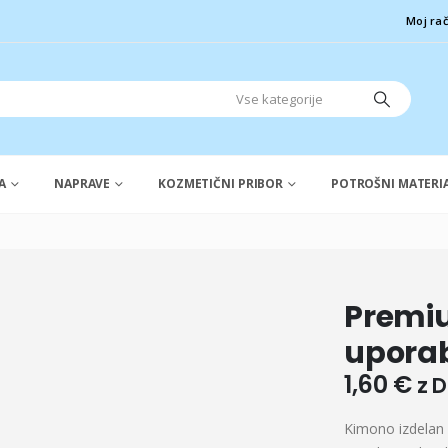
Moj ra
A
NAPRAVE
KOZMETIČNI PRIBOR
POTROŠNI MATERI
Premi
uporab
1,60
€
z 
Kimono izdelan 