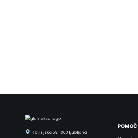
PODPORA
Zanesite se na nas
Ker nam ni vseeno ponujamo izvrstno podporo preko
telefona ali elektronske pošte.
POMOČ
Tbilisijska 59, 1000 Ljubljana