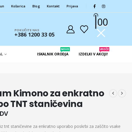
čun
Košarica
Blog
Kontakt
Prijava
0
0
POKLIČITE NAS
+386 1200 33 05
NOVO
VROČE
AL
ISKALNIK ORODJA
IZDELKI V AKCIJI!
um Kimono za enkratno
o TNT staničevina
DDV
iz tnt staničevine za enkratno uporabo poskrbi za zaščito vsake