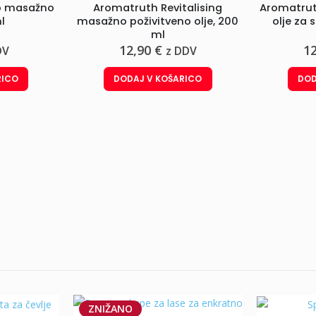
vo masažno
Aromatruth Revitalising
Aromatrut
l
masažno poživitveno olje, 200
olje za 
ml
12,90
€
1
DV
z DDV
RICO
DODAJ V KOŠARICO
DOD
ZNIŽANO