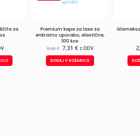
ščita za
Premium kape za lase za
Glamekso
kos
enkratno uporabo, elastične,
100 kos
Izvirna
Trenutna
7,31
€
2
DV
z DDV
8,60
€
cena
cena
je
je:
RICO
DODAJ V KOŠARICO
DOD
bila:
7,31 €.
8,60 €.