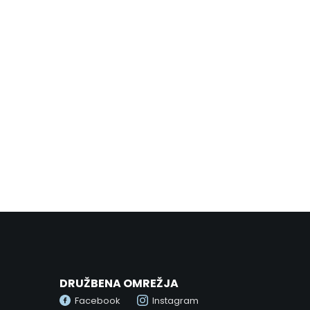
VAREN NAKUP
Enostaven in 100% varen nakup
Preprost postopek nakupa zagotavlja hitro obdelavo
naročila ter varno plačilo.
DRUŽBENA OMREŽJA
Facebook
Instagram