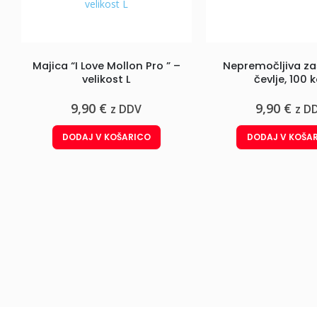
Majica “I Love Mollon Pro ” –
Nepremočljiva za
velikost L
čevlje, 100 
9,90
€
9,90
€
z DDV
z D
DODAJ V KOŠARICO
DODAJ V KOŠA