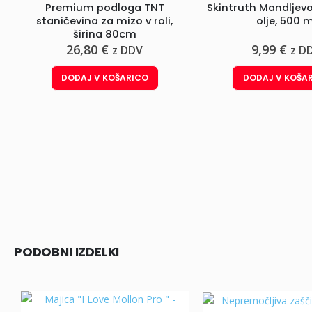
Premium podloga TNT
Skintruth Mandlje
staničevina za mizo v roli,
olje, 500 m
širina 80cm
26,80
€
9,99
€
z DDV
z D
DODAJ V KOŠARICO
DODAJ V KOŠA
PODOBNI IZDELKI