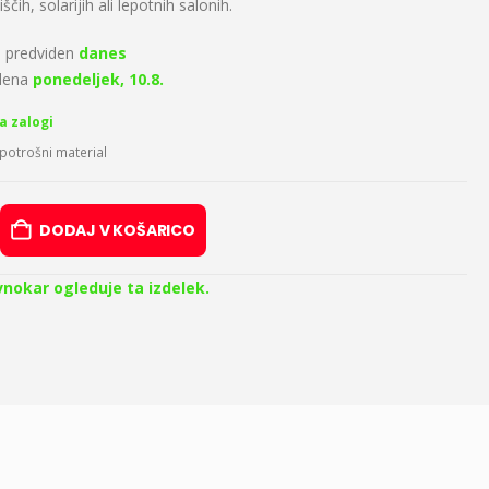
iščih, solarijih ali lepotnih salonih.
 predviden
danes
idena
ponedeljek, 10.8.
a zalogi
 potrošni material
DODAJ V KOŠARICO
vnokar ogleduje ta izdelek.