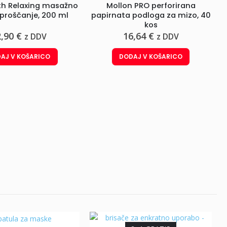
h Relaxing masažno
Mollon PRO perforirana
sproščanje, 200 ml
papirnata podloga za mizo, 40
kos
2,90
€
16,64
€
z DDV
z DDV
AJ V KOŠARICO
DODAJ V KOŠARICO