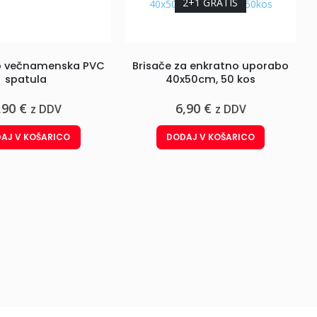
2+1 GRATIS
 večnamenska PVC
Brisače za enkratno uporabo
spatula
40x50cm, 50 kos
,90
€
6,90
€
z DDV
z DDV
AJ V KOŠARICO
DODAJ V KOŠARICO