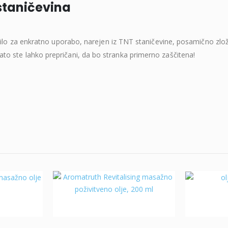
staničevina
o za enkratno uporabo, narejen iz TNT staničevine, posamično zložen
, zato ste lahko prepričani, da bo stranka primerno zaščitena!