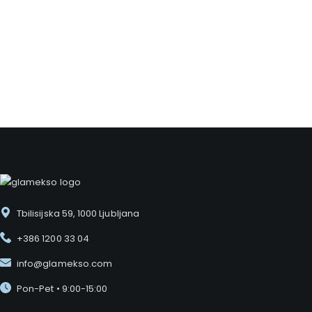
VAREN NAKUP
Enostaven in 100% varen nakup
Preprost postopek nakupa zagotavlja hitro obdelavo naročila ter varno
plačilo.
Tbilisijska 59, 1000 Ljubljana
+386 1200 33 04
info@glamekso.com
Pon-Pet • 9:00-15:00