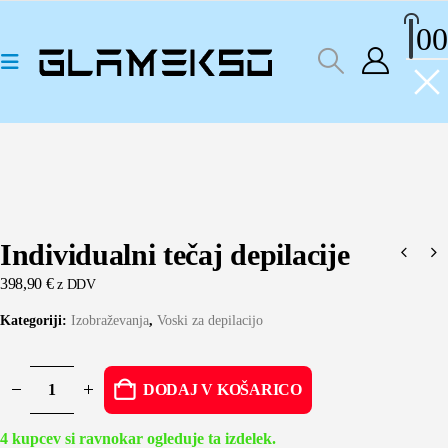
0
0
Individualni tečaj depilacije
398,90
€
z DDV
Kategoriji:
Izobraževanja
,
Voski za depilacijo
DODAJ V KOŠARICO
4
kupcev si ravnokar ogleduje ta izdelek.