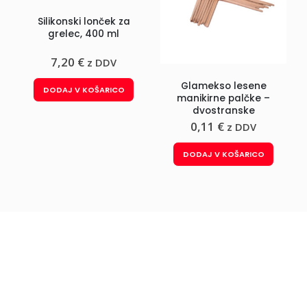
Silikonski lonček za
grelec, 400 ml
7,20
€
z DDV
Glamekso lesene
DODAJ V KOŠARICO
manikirne palčke –
dvostranske
0,11
€
z DDV
DODAJ V KOŠARICO