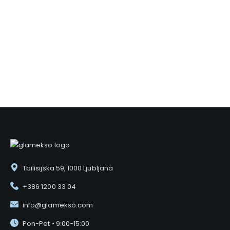
VAREN NAKUP
Enostaven in 100% varen nakup
Preprost postopek nakupa zagotavlja hitro obdelavo
naročila ter varno plačilo.
Tbilisijska 59, 1000 Ljubljana
+386 1200 33 04
info@glamekso.com
Pon-Pet • 9:00-15:00