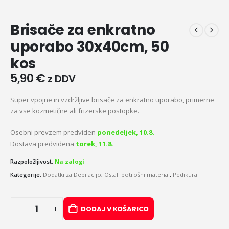
Brisače za enkratno
uporabo 30x40cm, 50
kos
5,90
€
z DDV
Super vpojne in vzdržljive brisače za enkratno uporabo, primerne
za vse kozmetične ali frizerske postopke.
Osebni prevzem predviden
ponedeljek, 10.8.
Dostava predvidena
torek, 11.8.
Razpoložljivost:
Na zalogi
Kategorije:
Dodatki za Depilacijo
,
Ostali potrošni material
,
Pedikura
DODAJ V KOŠARICO