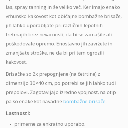
las, spray tanning in še veliko več. Ker imajo enako
vrhunsko kakovost kot običajne bombažne brisače,
jih lahko uporabljate pri različnih lepotnih
tretmajih brez nevarnosti, da bi se zamašile ali
poškodovale opremo. Enostavno jih zavržete in
zmanjšate stroške, ne da bi pri tem ogrozili
kakovost.
Brisačke so 2x prepognjene (na četrtine) z
dimenzijo 30×40 cm, po potrebi se jih lahko tudi
prepolovi. Zagotavljajo izredno vpojnost, na otip
pa so enake kot navadne
bombažne brisače.
Lastnosti:
primerne za enkratno uporabo,