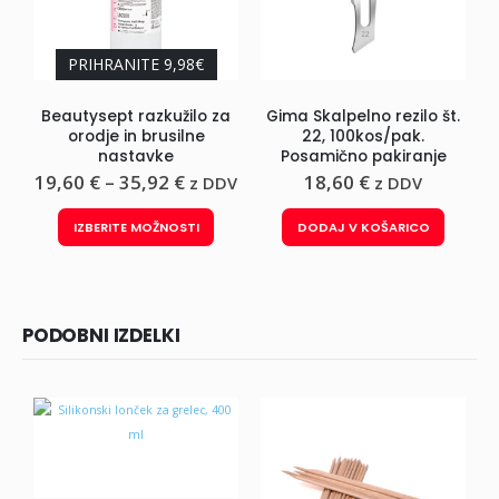
PRIHRANITE 9,98€
Beautysept razkužilo za
Gima Skalpelno rezilo št.
orodje in brusilne
22, 100kos/pak.
K
nastavke
Posamično pakiranje
Cenovni
19,60
€
–
35,92
€
18,60
€
z DDV
z DDV
razpon:
Ta izdelek ima več različic. Možnosti lahko izberete na strani izdelka
od
IZBERITE MOŽNOSTI
DODAJ V KOŠARICO
19,60 €
do
35,92 €
PODOBNI IZDELKI